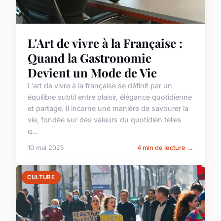
L'Art de vivre à la Française :
Quand la Gastronomie
Devient un Mode de Vie
L'art de vivre à la française se définit par un
équilibre subtil entre plaisir, élégance quotidienne
et partage. Il incarne une manière de savourer la
vie, fondée sur des valeurs du quotidien telles
q...
10 mai 2025
4 min de lecture →
CULTURE