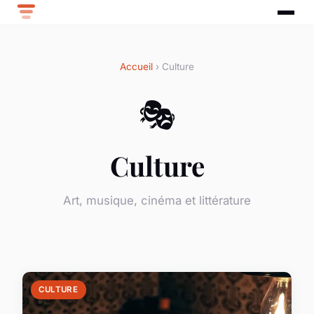
Accueil
› Culture
🎭
Culture
Art, musique, cinéma et littérature
CULTURE