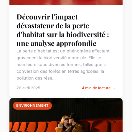
Découvrir l'impact
dévastateur de la perte
d'habitat sur la biodiversité :
une analyse approfondie
La perte d'habitat est un phénomène affectant
gravement la biodiversité mondiale. Elle se
manifeste sous diverses formes, telles que la
conversion des forêts en terres agricoles, la
pollution des rése...
26 avril 2025
4 min de lecture →
ENVIRONNEMENT