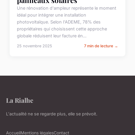
Une rénovation d'ampleur représente le moment
idéal pour intégrer une installation
photovoltaïque. Selon l'ADEME, 78% des
propriétaires qui choisissent cette approche
globale réduisent leur facture én...
25 novembre 2025
7 min de lecture →
La Rialhe
L'actualité ne se regarde plus, elle se prévoit.
Accueil
Mentions légales
Contact