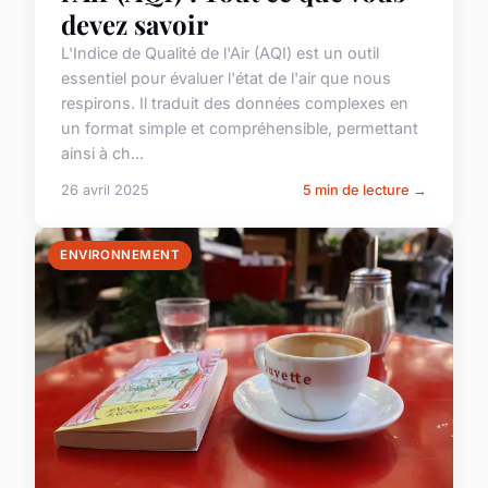
devez savoir
L'Indice de Qualité de l'Air (AQI) est un outil
essentiel pour évaluer l'état de l'air que nous
respirons. Il traduit des données complexes en
un format simple et compréhensible, permettant
ainsi à ch...
26 avril 2025
5 min de lecture →
ENVIRONNEMENT