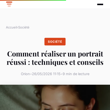
Accueil
›
Société
SOCIÉTÉ
Comment réaliser un portrait
réussi : techniques et conseils
Orion
•
26/05/2026 11:15
•
9 min de lecture