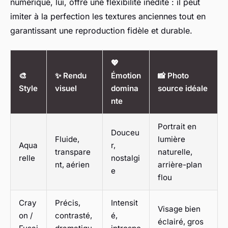
numérique, lui, offre une flexibilité inédite : il peut
imiter à la perfection les textures anciennes tout en
garantissant une reproduction fidèle et durable.
💖
🎨
✨ Rendu
Émotion
📸 Photo
Style
visuel
domina
source idéale
nte
Portrait en
Douceu
Fluide,
lumière
Aqua
r,
transpare
naturelle,
relle
nostalgi
nt, aérien
arrière-plan
e
flou
Cray
Précis,
Intensit
Visage bien
on /
contrasté,
é,
éclairé, gros