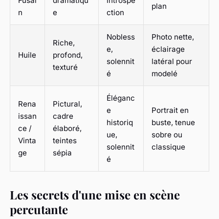
Fusai
dramatiqu
introspe
plan
n
e
ction
Nobless
Photo nette,
Riche,
e,
éclairage
Huile
profond,
solennit
latéral pour
texturé
é
modelé
Éléganc
Rena
Pictural,
e
Portrait en
issan
cadre
historiq
buste, tenue
ce /
élaboré,
ue,
sobre ou
Vinta
teintes
solennit
classique
ge
sépia
é
Les secrets d'une mise en scène
percutante