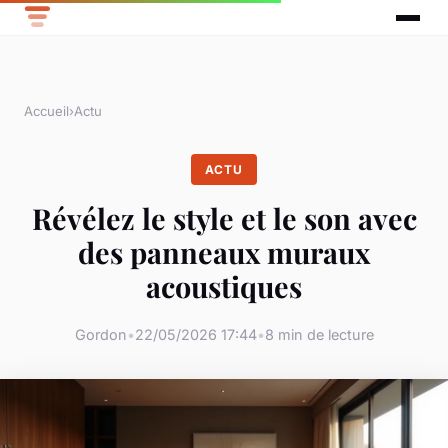
Accueil
›
Actu
ACTU
Révélez le style et le son avec
des panneaux muraux
acoustiques
Gordon
•
22/05/2026 17:44
•
8 min de lecture