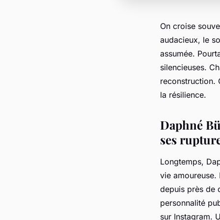
On croise souve
audacieux, le s
assumée. Pourtan
silencieuses. C
reconstruction. 
la résilience.
Daphné Bür
ses ruptur
Longtemps, Daphn
vie amoureuse. 
depuis près de 
personnalité pu
sur Instagram. 