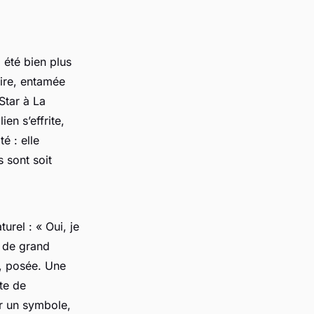
 été bien plus
oire, entamée
Star
à
La
ien s’effrite,
é : elle
 sont soit
turel : «
Oui, je
 de grand
e, posée. Une
te de
er un symbole,