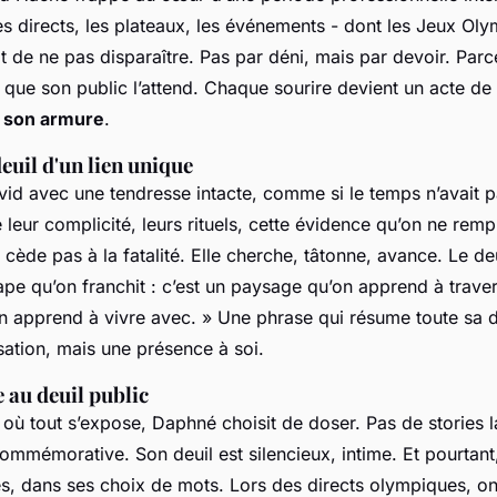
es directs, les plateaux, les événements - dont les Jeux Ol
sit de ne pas disparaître. Pas par déni, mais par devoir. Parce
e que son public l’attend. Chaque sourire devient un acte d
 son armure
.
euil d'un lien unique
avid avec une tendresse intacte, comme si le temps n’avait 
e leur complicité, leurs rituels, cette évidence qu’on ne remp
 cède pas à la fatalité. Elle cherche, tâtonne, avance. Le deuil
ape qu’on franchit : c’est un paysage qu’on apprend à trave
on apprend à vivre avec.
» Une phrase qui résume toute sa d
isation, mais une présence à soi.
 au deuil public
 où tout s’expose, Daphné choisit de doser. Pas de stories 
ommémorative. Son deuil est silencieux, intime. Et pourtant, 
s, dans ses choix de mots. Lors des directs olympiques, on l