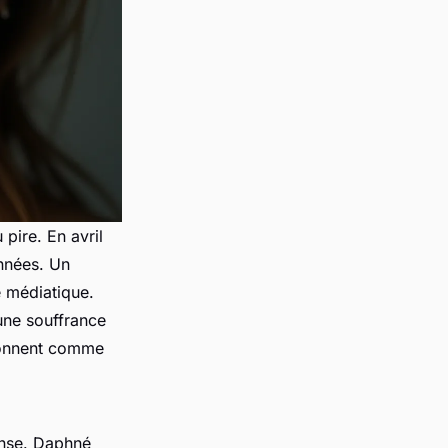
pire. En avril
nnées. Un
 médiatique.
 une souffrance
sonnent comme
ense. Daphné