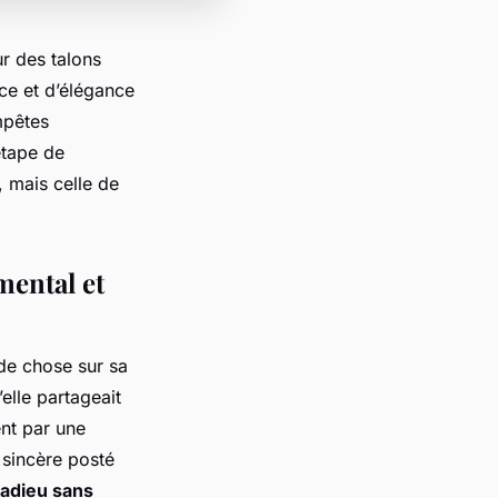
r des talons
ce et d’élégance
mpêtes
étape de
, mais celle de
mental et
 de chose sur sa
lle partageait
nt par une
 sincère posté
adieu sans