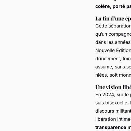
colère, porté pa
La fin d'une 
Cette séparation
qu’un compagnon 
dans les années
Nouvelle Éditio
doucement, loin 
assume, sans se
niées, soit mon
Une vision lib
En 2024, sur le
suis bisexuelle. 
discours milita
libération inti
transparence m