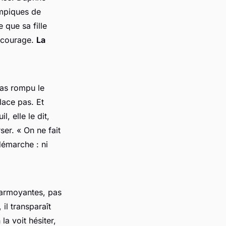
ympiques de
 que sa fille
e courage.
La
pas rompu le
lace pas. Et
, elle le dit,
rser. «
On ne fait
émarche : ni
larmoyantes, pas
il transparaît
a voit hésiter,