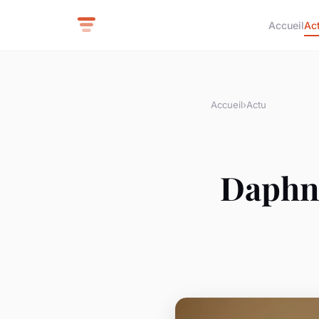
Accueil
Ac
Accueil
›
Actu
Daphné