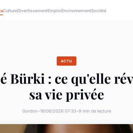
tu
Culture
Divertissement
Emploi
Environnement
Société
ACTU
 Bürki : ce qu'elle rév
sa vie privée
Gordon
•
18/06/2026 07:33
•
9 min de lecture