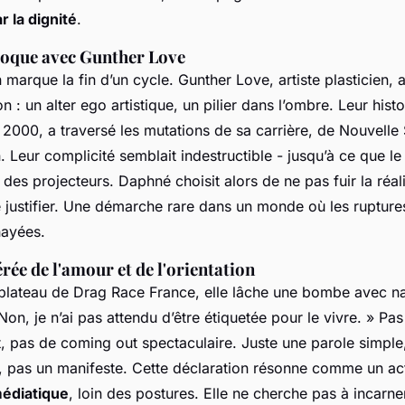
r la dignité
.
époque avec Gunther Love
 marque la fin d’un cycle. Gunther Love, artiste plasticien, a
: un alter ego artistique, un pilier dans l’ombre. Leur hist
 2000, a traversé les mutations de sa carrière, de
Nouvelle 
n
. Leur complicité semblait indestructible - jusqu’à ce que le l
des projecteurs. Daphné choisit alors de ne pas fuir la réalit
 justifier. Une démarche rare dans un monde où les ruptures
nayées.
érée de l'amour et de l'orientation
 plateau de
Drag Race France
, elle lâche une bombe avec na
Non, je n’ai pas attendu d’être étiquetée pour le vivre.
» Pas
nt, pas de coming out spectaculaire. Juste une parole simpl
me, pas un manifeste. Cette déclaration résonne comme un ac
édiatique
, loin des postures. Elle ne cherche pas à incarn