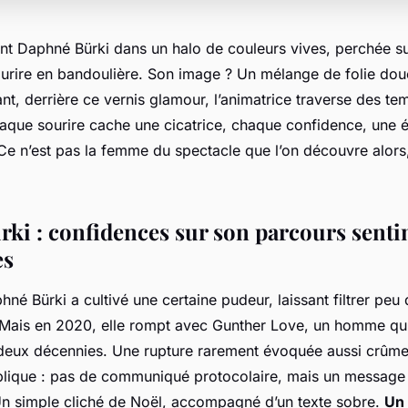
nt Daphné Bürki dans un halo de couleurs vives, perchée su
ourire en bandoulière. Son image ? Un mélange de folie dou
t, derrière ce vernis glamour, l’animatrice traverse des te
haque sourire cache une cicatrice, chaque confidence, une 
Ce n’est pas la femme du spectacle que l’on découvre alors
ki : confidences sur son parcours senti
es
é Bürki a cultivé une certaine pudeur, laissant filtrer peu
Mais en 2020, elle rompt avec Gunther Love, un homme qu’e
deux décennies. Une rupture rarement évoquée aussi crûme
blique : pas de communiqué protocolaire, mais un message
Un simple cliché de Noël, accompagné d’un texte sobre.
Un 