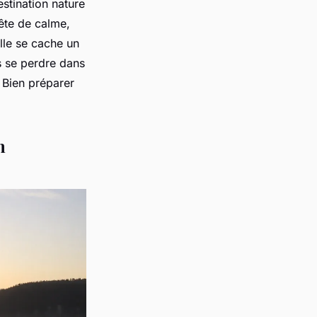
stination nature
uête de calme,
lle se cache un
s se perdre dans
? Bien préparer
n