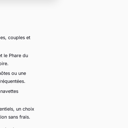
les, couples et
et le Phare du
oire.
hôtes ou une
fréquentées.
 navettes
entiels, un choix
ion sans frais.