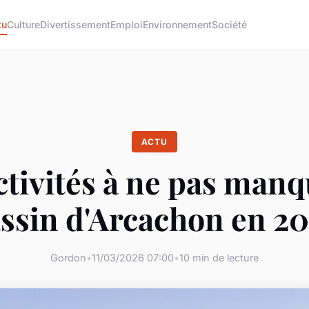
tu
Culture
Divertissement
Emploi
Environnement
Société
ACTU
ctivités à ne pas manq
ssin d'Arcachon en 2
Gordon
•
11/03/2026 07:00
•
10 min de lecture