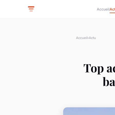
Accueil
Ac
Accueil
›
Actu
Top a
ba