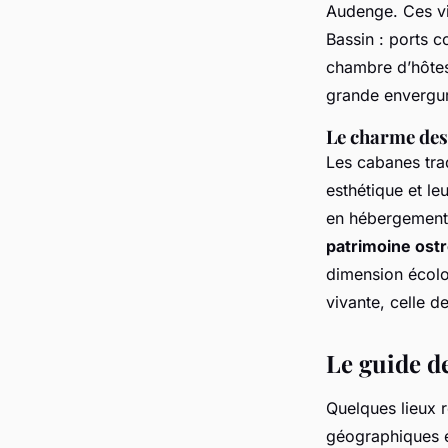
Audenge. Ces vi
Bassin : ports c
chambre d’hôtes
grande envergu
Le charme des
Les cabanes trad
esthétique et le
en hébergements
patrimoine ostr
dimension écolog
vivante, celle d
Le guide d
Quelques lieux r
géographiques et