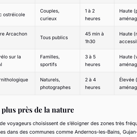
Couples,
1 à 2
Haute (
c ostréicole
curieux
heures
aménag
tre Arcachon
45 min à
Haute (
Tous publics
1h30
accessi
élo sur la
Familles,
3 à 5
Haute (
al
sportifs
heures
aménag
rnithologique
Naturels,
2 à 4
Élevée 
photographes
heures
aménag
 plus près de la nature
 de voyageurs choisissent de s’éloigner des zones très fréq
lises dans des communes comme Andernos-les-Bains, Gujan