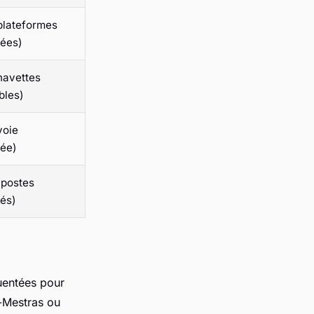
plateformes
ées)
navettes
bles)
voie
ée)
(postes
és)
uentées pour
-Mestras ou