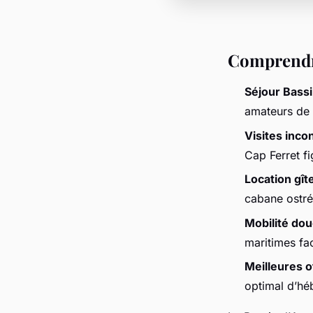
Comprendre
Séjour Bass
amateurs de 
Visites inc
Cap Ferret fi
Location gît
cabane ostré
Mobilité do
maritimes fa
Meilleures 
optimal d’héb