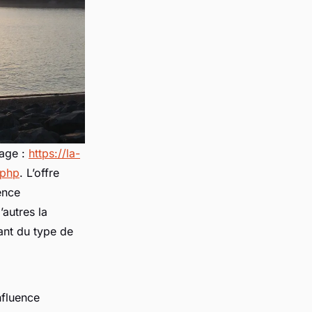
page :
https://la-
.php
. L’offre
ence
’autres la
ant du type de
nfluence