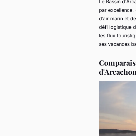
Le Bassin d'Arc
par excellence, 
d’air marin et d
défi logistique 
les flux tourist
ses vacances ba
Comparaiso
d'Arcacho