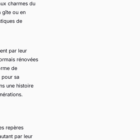
 aux charmes du
n gîte ou en
stiques de
ent par leur
ésormais rénovées
forme de
e pour sa
ns une histoire
énérations.
es repères
autant par leur