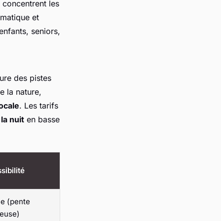
ût concentrent les
imatique et
 enfants, seniors,
ure des pistes
 la nature,
locale
. Les tarifs
la nuit
en basse
ibilité
e (pente
euse)