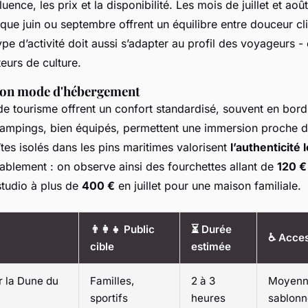
luence, les prix et la disponibilité. Les mois de juillet et ao
s que juin ou septembre offrent un équilibre entre douceur cl
type d’activité doit aussi s’adapter au profil des voyageurs -
eurs de culture.
son mode d'hébergement
de tourisme offrent un confort standardisé, souvent en bord
campings, bien équipés, permettent une immersion proche de
îtes isolés dans les pins maritimes valorisent
l’authenticité 
ablement : on observe ainsi des fourchettes allant de
120 € 
studio à plus de
400 €
en juillet pour une maison familiale.
👨‍👩‍👧 Public
⏳ Durée
♿ Access
cible
estimée
 la Dune du
Familles,
2 à 3
Moyenn
sportifs
heures
sablonn