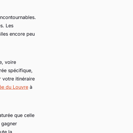
incontournables.
es. Les
alles encore peu
e, voire
rée spécifique,
votre itinéraire
ée du Louvre
à
aturée que celle
e gagner
ute la