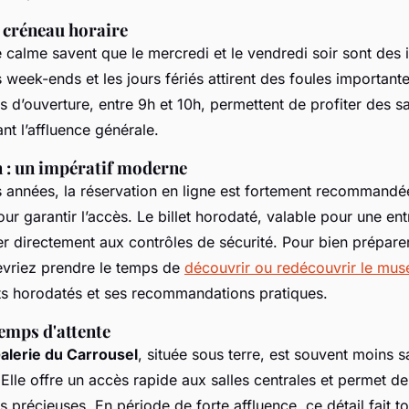
n créneau horaire
 calme savent que le mercredi et le vendredi soir sont des 
 week-ends et les jours fériés attirent des foules important
 d’ouverture, entre 9h et 10h, permettent de profiter des s
nt l’affluence générale.
n : un impératif moderne
s années, la réservation en ligne est fortement recommandé
ur garantir l’accès. Le billet horodaté, valable pour une ent
 directement aux contrôles de sécurité. Pour bien préparer 
devriez prendre le temps de
découvrir ou redécouvrir le mus
lets horodatés et ses recommandations pratiques.
emps d'attente
alerie du Carrousel
, située sous terre, est souvent moins s
Elle offre un accès rapide aux salles centrales et permet d
s précieuses. En période de forte affluence, ce détail fait to