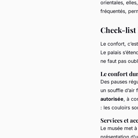
orientales, elle
fréquentés, perm
Check-list 
Le confort, c’es
Le palais s’éten
ne faut pas oubl
Le confort du
Des pauses régul
un souffle d’air 
autorisée
, à co
: les couloirs so
Services et acc
Le musée met à 
présentation d’un