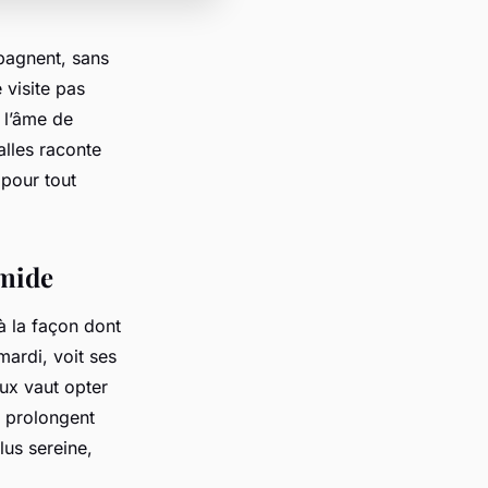
pagnent, sans
 visite pas
 l’âme de
lles raconte
 pour tout
amide
 à la façon dont
mardi, voit ses
eux vaut opter
i prolongent
lus sereine,