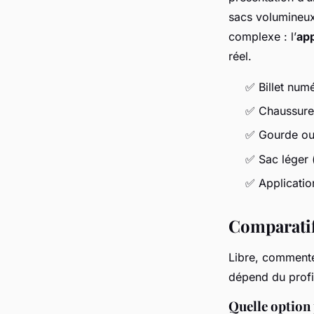
sacs volumineux
complexe : l’
app
réel.
✅ Billet num
✅ Chaussures
✅ Gourde ou 
✅ Sac léger (
✅ Applicatio
Comparatif
Libre, commenté
dépend du profil
Quelle option 