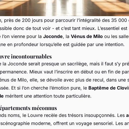
-on, près de 200 jours pour parcourir l’intégralité des 35 00
ible donc de tout voir - et c’est tant mieux. L’essentiel est d
 l’on vienne pour la
Joconde
, la
Vénus de Milo
ou les salle
ne en profondeur lorsqu’elle est guidée par une intention.
uvre incontournables
 la Joconde serait presque un sacrilège, mais il faut s’y pr
permanence. Mieux vaut l’inscrire en début ou en fin de pa
Vénus de Milo, elle, se dévoile avec plus de recul, dans une 
ée. Et si l’on cherche l’émotion pure, le
Baptême de Clovi
le
méritent une attention toute particulière.
 départements méconnus
ands noms, le Louvre recèle des trésors insoupçonnés. Les
a
 scénographie moderne, offrent un voyage sensoriel. Les an