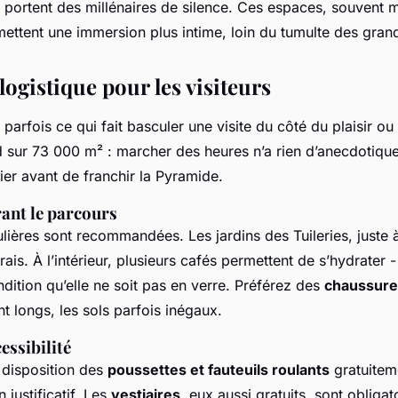
s, portent des millénaires de silence. Ces espaces, souvent 
ettent une immersion plus intime, loin du tumulte des grand
logistique pour les visiteurs
t parfois ce qui fait basculer une visite du côté du plaisir ou
d sur 73 000 m² : marcher des heures n’a rien d’anecdotique.
ier avant de franchir la Pyramide.
rant le parcours
ières sont recommandées. Les jardins des Tuileries, juste à
frais. À l’intérieur, plusieurs cafés permettent de s’hydrater -
ndition qu’elle ne soit pas en verre. Préférez des
chaussure
nt longs, les sols parfois inégaux.
essibilité
disposition des
poussettes et fauteuils roulants
gratuitem
 justificatif. Les
vestiaires
, eux aussi gratuits, sont obligat