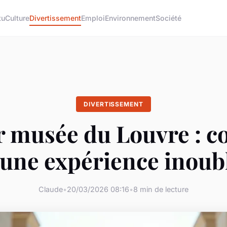
tu
Culture
Divertissement
Emploi
Environnement
Société
DIVERTISSEMENT
r musée du Louvre : c
une expérience inoub
Claude
•
20/03/2026 08:16
•
8 min de lecture